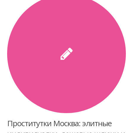
Проститутки Москва: элитные