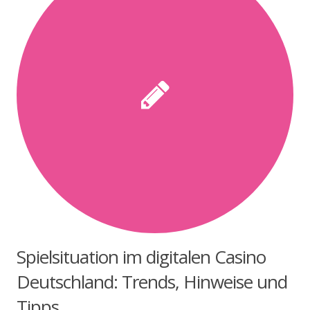
Spielsituation im digitalen Casino
Deutschland: Trends, Hinweise und
Tipps