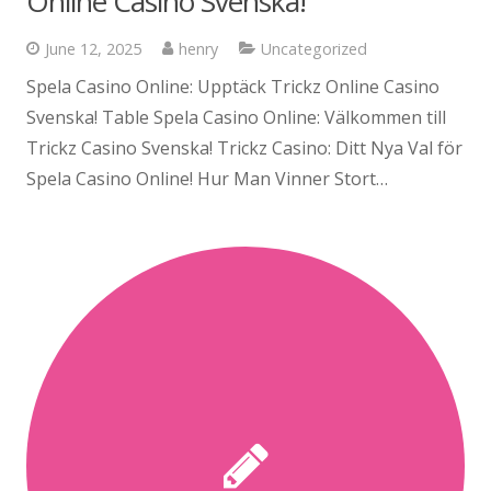
Online Casino Svenska!
June 12, 2025
henry
Uncategorized
Spela Casino Online: Upptäck Trickz Online Casino
Svenska! Table Spela Casino Online: Välkommen till
Trickz Casino Svenska! Trickz Casino: Ditt Nya Val för
Spela Casino Online! Hur Man Vinner Stort…