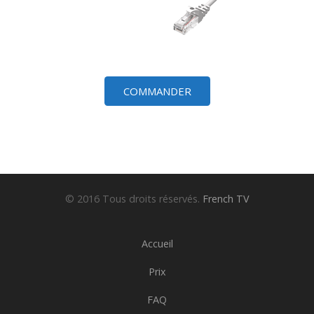
COMMANDER
nická cigareta rakovník
,the precision and reliability of the 
© 2016 Tous droits réservés.
French TV
Accueil
Prix
FAQ