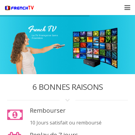
Accueil
French TV
Manuel
La TV Française Sans
Frontière
Prix
Liste des Chaines
FAQ
6 BONNES RAISONS
Contact
Rembourser
10 Jours satisfait ou remboursé
Replay de 7 jours